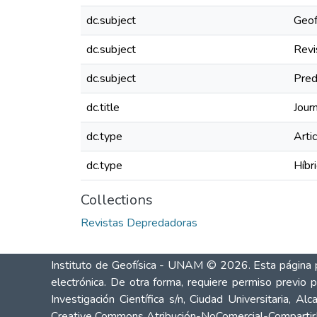
dc.subject
Geof
dc.subject
Revi
dc.subject
Pred
dc.title
Jour
dc.type
Artic
dc.type
Híbr
Collections
Revistas Depredadoras
Instituto de Geofísica - UNAM
© 2026. Esta página pu
electrónica. De otra forma, requiere permiso previo 
Investigación Científica s/n, Ciudad Universitaria, 
Creative Commons Atribución-NoComercial-CompartirIg