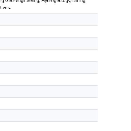
uding Geo-engineering, Hydrogeology, Mining,
tives.