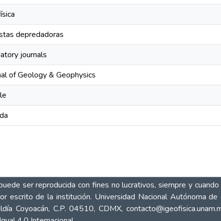
ísica
stas depredadoras
atory journals
nal of Geology & Geophysics
le
ida
ede ser reproducida con fines no lucrativos, siempre y cuando n
por escrito de la institución. Universidad Nacional Autónoma de 
Alcaldía Coyoacán, C.P. 04510, CDMX,
contacto@igeofisica.unam.
ual 4.0 Internacional.