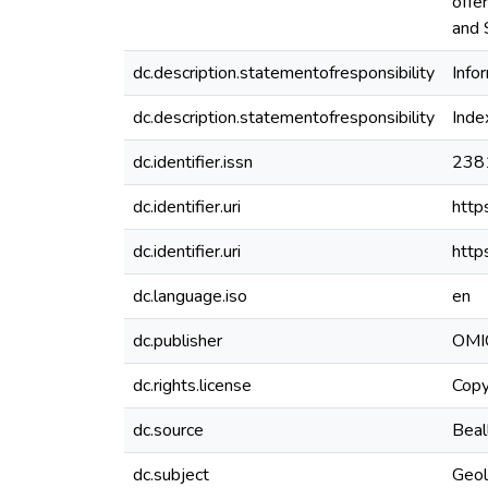
offe
and 
dc.description.statementofresponsibility
Infor
dc.description.statementofresponsibility
Inde
dc.identifier.issn
238
dc.identifier.uri
http
dc.identifier.uri
http
dc.language.iso
en
dc.publisher
OMIC
dc.rights.license
Copy
dc.source
Beall
dc.subject
Geol