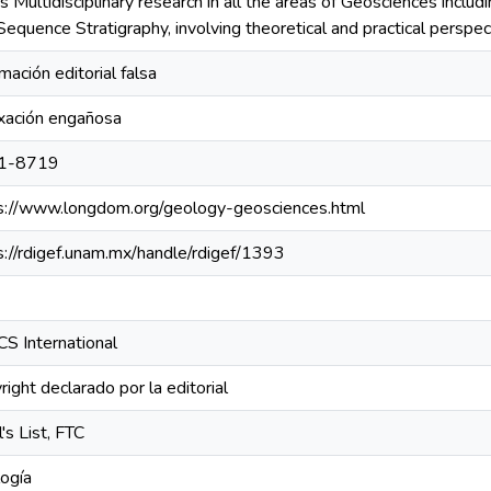
rs Multidisciplinary research in all the areas of Geosciences incl
Sequence Stratigraphy, involving theoretical and practical perspec
mación editorial falsa
xación engañosa
1-8719
s://www.longdom.org/geology-geosciences.html
s://rdigef.unam.mx/handle/rdigef/1393
S International
right declarado por la editorial
's List, FTC
ogía