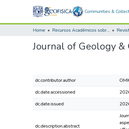
Communities & Collec
Home
Recursos Académicos sobre Publicaciones Científicas
Revis
Journal of Geology &
dc.contributor.author
OMIC
dc.date.accessioned
202
dc.date.issued
202
Jour
aspe
dc.description.abstract