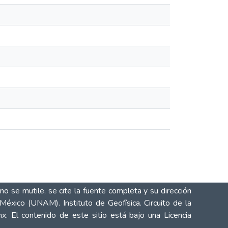
o se mutile, se cite la fuente completa y su dirección
México (UNAM). Instituto de Geofísica. Circuito de la
mx
. El contenido de este sitio está bajo una
Licencia