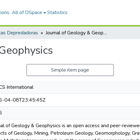
tions
All of DSpace
Statistics
tas Depredadoras
Journal of Geology & Geophysics
 Geophysics
Simple item page
S International
6-04-08T23:45:45Z
6
nal of Geology & Geophysics is an open access and peer-reviewed j
cts of Geology, Mining, Petroleum Geology, Geomorphology, Gravi