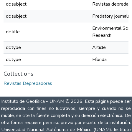
dc.subject
Revistas depredad
dc.subject
Predatory journals
Environmental Scie
dc.title
Research
dc.type
Article
dc.type
Híbrida
Collections
Revistas Depredadoras
Instituto de Geofísica - UNAM
© 2026. Esta página puede ser
reproducida con fines no lucrativos, siempre y cuando no se
mutile, se cite la fuente completa y su dirección electrónica. De
otra forma, requiere permiso previo por escrito de la institución.
Universidad Nacional Autónoma de México (UNAM). Instituto