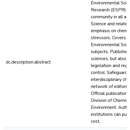
Environmental Scie
Research (ESPR) se
community in all ar
Science and related
emphasis on chemic
stressors. Covers al
Environmental Scie
subjects. Publishes
sciences, but also 
dc.description.abstract
legislation and regu
control. Safeguards
interdisciplinary ch
network of editori
Official publicatio
Division of Chemist
Environment. Author
institutions can pu
cost.