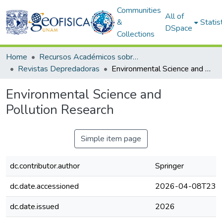
Communities
All of
&
Statis
DSpace
Collections
Home
Recursos Académicos sobre Publicaciones Científicas
Revistas Depredadoras
Environmental Science and Pollution Research
Environmental Science and
Pollution Research
Simple item page
dc.contributor.author
Springer
dc.date.accessioned
2026-04-08T23:4
dc.date.issued
2026