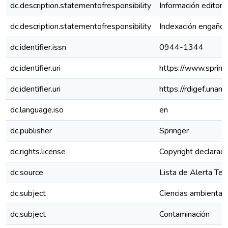
dc.description.statementofresponsibility
Información editoria
dc.description.statementofresponsibility
Indexación engaño
dc.identifier.issn
0944-1344
dc.identifier.uri
https://www.sprin
dc.identifier.uri
https://rdigef.una
dc.language.iso
en
dc.publisher
Springer
dc.rights.license
Copyright declarado 
dc.source
Lista de Alerta Te
dc.subject
Ciencias ambiental
dc.subject
Contaminación